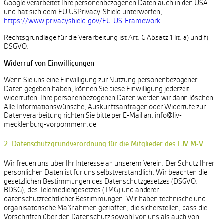
Google verarbeitet Ihre personenbezogenen Daten auch in den USA
und hat sich dem EU USPrivacy-Shield unterworfen,
https://www.privacyshield.gov/EU-US-Framework
Rechtsgrundlage für die Verarbeitung ist Art. 6 Absatz 1 lit. a) und f)
DSGVO.
Widerruf von Einwilligungen
Wenn Sie uns eine Einwilligung zur Nutzung personenbezogener
Daten gegeben haben, können Sie diese Einwilligung jederzeit
widerrufen. Ihre personenbezogenen Daten werden wir dann löschen.
Alle Informationswünsche, Auskunftsanfragen oder Widerrufe zur
Datenverarbeitung richten Sie bitte per E-Mail an: info@ljv-
mecklenburg-vorpommern.de
2. Datenschutzgrundverordnung für die Mitglieder des LJV M-V
Wir freuen uns über Ihr Interesse an unserem Verein. Der Schutz Ihrer
persönlichen Daten ist für uns selbstverständlich. Wir beachten die
gesetzlichen Bestimmungen des Datenschutzgesetzes (DSGVO,
BDSG), des Telemediengesetzes (TMG) und anderer
datenschutzrechtlicher Bestimmungen. Wir haben technische und
organisatorische Maßnahmen getroffen, die sicherstellen, dass die
Vorschriften über den Datenschutz sowohl von uns als auch von