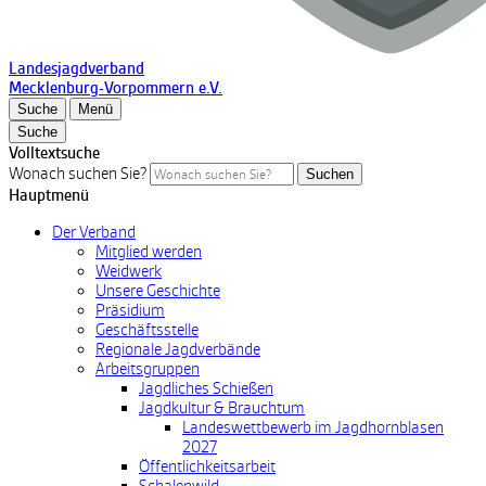
Landesjagdverband
Mecklenburg-Vorpommern e.V.
Suche
Menü
Suche
Volltextsuche
Wonach suchen Sie?
Suchen
Hauptmenü
Der Verband
Mitglied werden
Weidwerk
Unsere Geschichte
Präsidium
Geschäftsstelle
Regionale Jagdverbände
Arbeitsgruppen
Jagdliches Schießen
Jagdkultur & Brauchtum
Landeswettbewerb im Jagdhornblasen
2027
Öffentlichkeitsarbeit