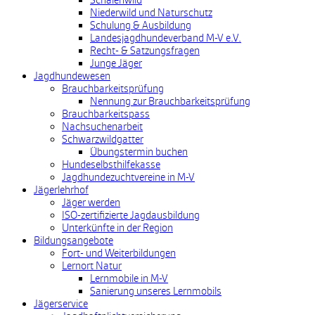
Schalenwild
Niederwild und Naturschutz
Schulung & Ausbildung
Landesjagdhundeverband M-V e.V.
Recht- & Satzungsfragen
Junge Jäger
Jagdhundewesen
Brauchbarkeitsprüfung
Nennung zur Brauchbarkeitsprüfung
Brauchbarkeitspass
Nachsuchenarbeit
Schwarzwildgatter
Übungstermin buchen
Hundeselbsthilfekasse
Jagdhundezuchtvereine in M-V
Jägerlehrhof
Jäger werden
ISO-zertifizierte Jagdausbildung
Unterkünfte in der Region
Bildungsangebote
Fort- und Weiterbildungen
Lernort Natur
Lernmobile in M-V
Sanierung unseres Lernmobils
Jägerservice