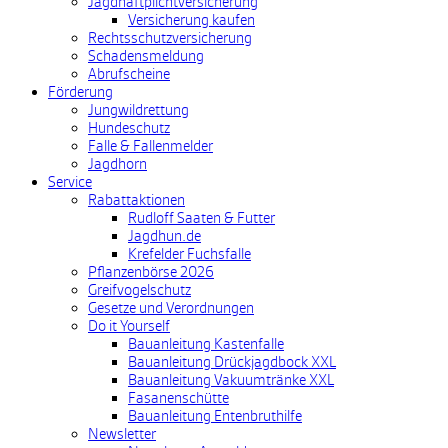
Jagdhaftplichtversicherung
Versicherung kaufen
Rechtsschutzversicherung
Schadensmeldung
Abrufscheine
Förderung
Jungwildrettung
Hundeschutz
Falle & Fallenmelder
Jagdhorn
Service
Rabattaktionen
Rudloff Saaten & Futter
Jagdhun.de
Krefelder Fuchsfalle
Pflanzenbörse 2026
Greifvogelschutz
Gesetze und Verordnungen
Do it Yourself
Bauanleitung Kastenfalle
Bauanleitung Drückjagdbock XXL
Bauanleitung Vakuumtränke XXL
Fasanenschütte
Bauanleitung Entenbruthilfe
Newsletter