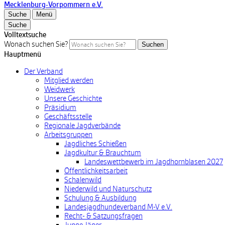
Mecklenburg-Vorpommern e.V.
Suche
Menü
Suche
Volltextsuche
Wonach suchen Sie?
Suchen
Hauptmenü
Der Verband
Mitglied werden
Weidwerk
Unsere Geschichte
Präsidium
Geschäftsstelle
Regionale Jagdverbände
Arbeitsgruppen
Jagdliches Schießen
Jagdkultur & Brauchtum
Landeswettbewerb im Jagdhornblasen 2027
Öffentlichkeitsarbeit
Schalenwild
Niederwild und Naturschutz
Schulung & Ausbildung
Landesjagdhundeverband M-V e.V.
Recht- & Satzungsfragen