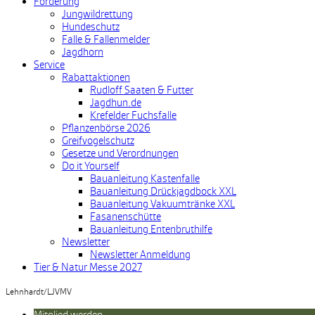
Förderung
Jungwildrettung
Hundeschutz
Falle & Fallenmelder
Jagdhorn
Service
Rabattaktionen
Rudloff Saaten & Futter
Jagdhun.de
Krefelder Fuchsfalle
Pflanzenbörse 2026
Greifvogelschutz
Gesetze und Verordnungen
Do it Yourself
Bauanleitung Kastenfalle
Bauanleitung Drückjagdbock XXL
Bauanleitung Vakuumtränke XXL
Fasanenschütte
Bauanleitung Entenbruthilfe
Newsletter
Newsletter Anmeldung
Tier & Natur Messe 2027
Lehnhardt/LJVMV