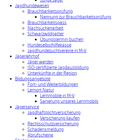
Junge Jäger
Jagdhundewesen
Brauchbarkeitsprüfung
Nennung zur Brauchbarkeitsprüfung
Brauchbarkeitspass
Nachsuchenarbeit
Schwarzwildgatter
Übungstermin buchen
Hundeselbsthilfekasse
Jagdhundezuchtvereine in M-V
Jägerlehrhof
Jäger werden
ISO-zertifizierte Jagdausbildung
Unterkünfte in der Region
Bildungsangebote
Fort- und Weiterbildungen
Lernort Natur
Lernmobile in M-V
Sanierung unseres Lernmobils
Jägerservice
Jagdhaftplichtversicherung
Versicherung kaufen
Rechtsschutzversicherung
Schadensmeldung
Abrufscheine